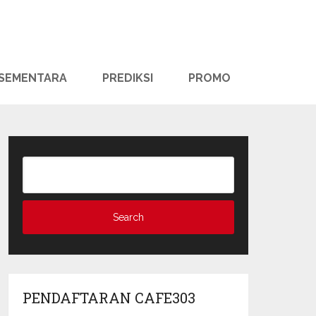
 SEMENTARA
PREDIKSI
PROMO
PENDAFTARAN CAFE303