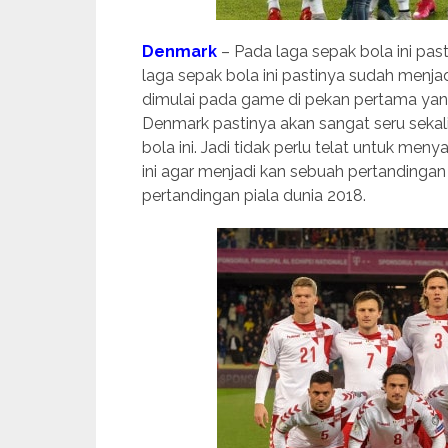
Denmark
– Pada laga sepak bola ini pa
laga sepak bola ini pastinya sudah menj
dimulai pada game di pekan pertama yan
Denmark pastinya akan sangat seru sekali
bola ini. Jadi tidak perlu telat untuk me
ini agar menjadi kan sebuah pertandingan
pertandingan piala dunia 2018.