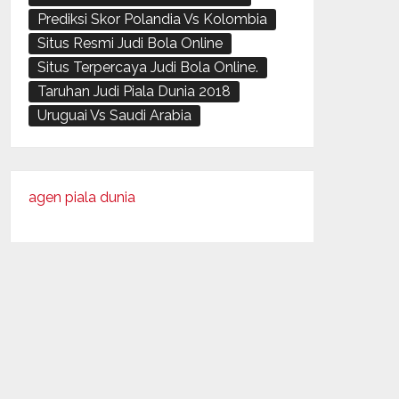
Prediksi Skor Polandia Vs Kolombia
Situs Resmi Judi Bola Online
Situs Terpercaya Judi Bola Online.
Taruhan Judi Piala Dunia 2018
Uruguai Vs Saudi Arabia
agen piala dunia