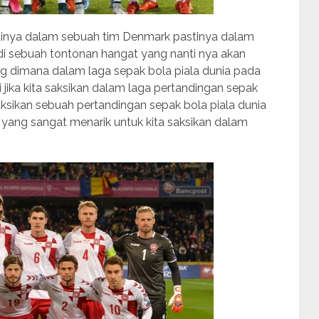
stinya dalam sebuah tim Denmark pastinya dalam
adi sebuah tontonan hangat yang nanti nya akan
g dimana dalam laga sepak bola piala dunia pada
 jika kita saksikan dalam laga pertandingan sepak
nyaksikan sebuah pertandingan sepak bola piala dunia
 yang sangat menarik untuk kita saksikan dalam