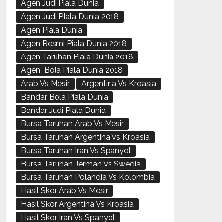
Agen Judi Piala Dunia
Agen Judi PIala Dunia 2018
Agen Piala Dunia
Agen Resmi Piala Dunia 2018
Agen Taruhan Piala Dunia 2018
Agen Bola Piala Dunia 2018
Arab Vs Mesir
Argentina Vs Kroasia
Bandar Bola Piala Dunia
Bandar Judi Piala Dunia
Bursa Taruhan Arab Vs Mesir
Bursa Taruhan Argentina Vs Kroasia
Bursa Taruhan Iran Vs Spanyol
Bursa Taruhan Jerman Vs Swedia
Bursa Taruhan Polandia Vs Kolombia
Hasil Skor Arab Vs Mesir
Hasil Skor Argentina Vs Kroasia
Hasil Skor Iran Vs Spanyol