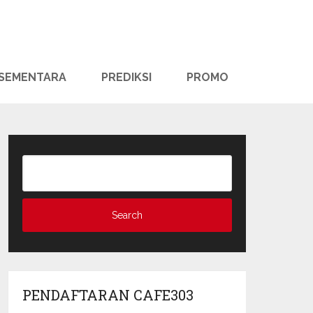
 SEMENTARA
PREDIKSI
PROMO
PENDAFTARAN CAFE303