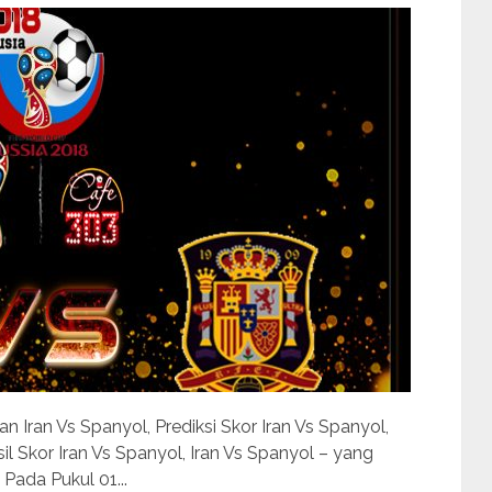
an Iran Vs Spanyol, Prediksi Skor Iran Vs Spanyol,
il Skor Iran Vs Spanyol, Iran Vs Spanyol – yang
Pada Pukul 01...