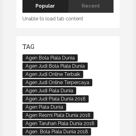
Popular
Recent
Unable to load tab content
TAG
Agen Bola Piala Dunia
Agen Judi Bola Piala Dunia
Agen Judi Online Terbaik
Agen Judi Online Terpercaya
Agen Judi Piala Dunia
Agen Judi PIala Dunia 2018
Agen Piala Dunia
Agen Resmi Piala Dunia 2018
Agen Taruhan Piala Dunia 2018
Agen Bola Piala Dunia 2018