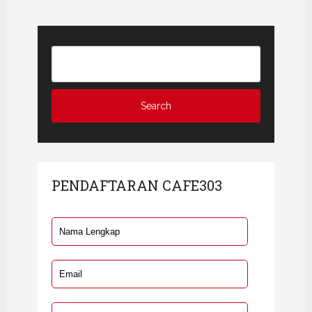
PENDAFTARAN CAFE303