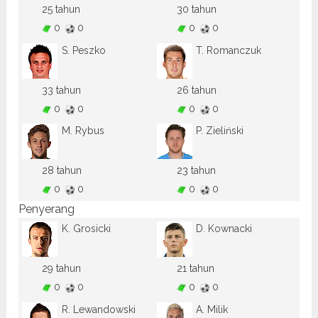
25 tahun
30 tahun
0
0
0
0
S. Peszko
T. Romanczuk
33 tahun
26 tahun
0
0
0
0
M. Rybus
P. Zieliński
28 tahun
23 tahun
0
0
0
0
Penyerang
K. Grosicki
D. Kownacki
29 tahun
21 tahun
0
0
0
0
R. Lewandowski
A. Milik