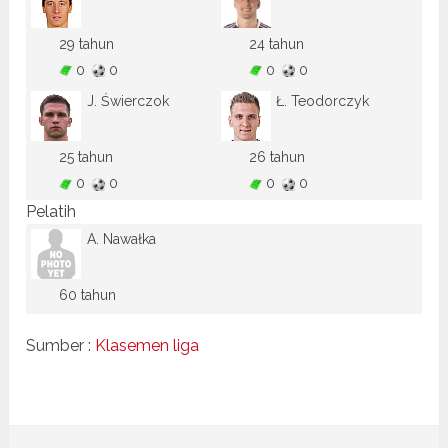
29 tahun
24 tahun
0
0
0
0
J. Świerczok
Ł. Teodorczyk
25 tahun
26 tahun
0
0
0
0
Pelatih
A. Nawałka
60 tahun
Sumber :
Klasemen liga