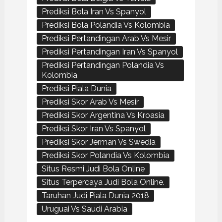
Prediksi Bola Iran Vs Spanyol
Prediksi Bola Polandia Vs Kolombia
Prediksi Pertandingan Arab Vs Mesir
Prediksi Pertandingan Iran Vs Spanyol
Prediksi Pertandingan Polandia Vs
Kolombia
Prediksi Piala Dunia
Prediksi Skor Arab Vs Mesir
Prediksi Skor Argentina Vs Kroasia
Prediksi Skor Iran Vs Spanyol
Prediksi Skor Jerman Vs Swedia
Prediksi Skor Polandia Vs Kolombia
Situs Resmi Judi Bola Online
Situs Terpercaya Judi Bola Online.
Taruhan Judi Piala Dunia 2018
Uruguai Vs Saudi Arabia