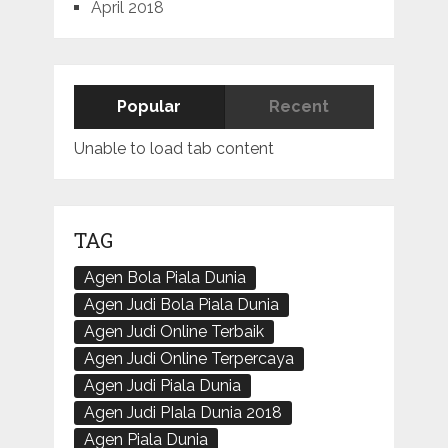
April 2018
Popular
Recent
Unable to load tab content
TAG
Agen Bola Piala Dunia
Agen Judi Bola Piala Dunia
Agen Judi Online Terbaik
Agen Judi Online Terpercaya
Agen Judi Piala Dunia
Agen Judi PIala Dunia 2018
Agen Piala Dunia