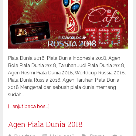
Piala Dunia 2018, Piala Dunia Indonesia 2018, Agen
Bola Piala Dunia 2018, Taruhan Judi Piala Dunia 2018,
Agen Resmi Piala Dunia 2018, Worldcup Russia 2018,
Piala Dunia Russia 2018, Agen Taruhan Piala Dunia
2018 Mengenal dari sebuah piala dunia memang
sudah...
[Lanjut baca bos...]
Agen Piala Dunia 2018