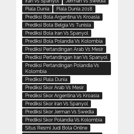
Iran Vs Spanyol
Jerman Vs Swedia
Piala Dunia
Piala Dunia 2018
Prediksi Bola Argentina Vs Kroasia
Prediksi Bola Belgia Vs Tunisia
Prediksi Bola Iran Vs Spanyol
Prediksi Bola Polandia Vs Kolombia
Prediksi Pertandingan Arab Vs Mesir
Prediksi Pertandingan Iran Vs Spanyol
Prediksi Pertandingan Polandia Vs
Kolombia
Prediksi Piala Dunia
Prediksi Skor Arab Vs Mesir
Prediksi Skor Argentina Vs Kroasia
Prediksi Skor Iran Vs Spanyol
Prediksi Skor Jerman Vs Swedia
Prediksi Skor Polandia Vs Kolombia
Situs Resmi Judi Bola Online