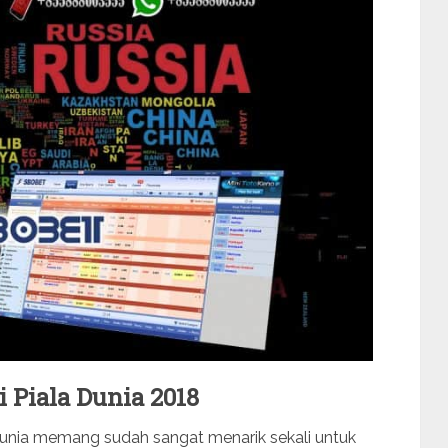
 Piala Dunia 2018
dunia memang sudah sangat menarik sekali untuk