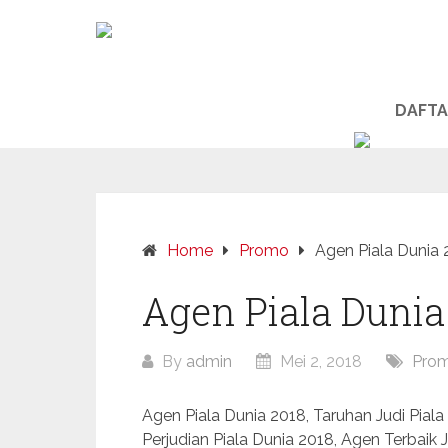
Skip
to
content
DAFT
Home
Promo
Agen Piala Dunia 
Agen Piala Dunia
By
admin
Mei 2, 2018
Pro
Agen Piala Dunia 2018, Taruhan Judi Pial
Perjudian Piala Dunia 2018, Agen Terbaik 