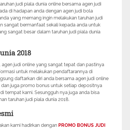
uhan judi piala dunia online bersama agen judi
ada di hadapan anda dengan agen judi bola
anda yang memang ingin melakukan taruhan judi
 dan sangat bermanfaat sekali kepada anda untuk
g sangat besar dalam taruhan judi piala dunia
unia 2018
 agen judi online yang sangat tepat dan pastinya
ormasi untuk melakukan pendaftarannya di
ngsung daftarkan diri anda bersama agen judi online
an juga promo bonus untuk setiap depositnya
 di tempat kami. Sesungguh nya juga anda bisa
n taruhan judi piala dunia 2018.
esmi
akan kami hadirkan dengan
PROMO BONUS JUDI