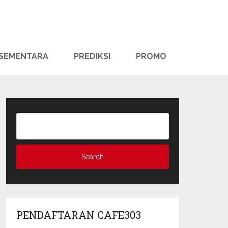
 SEMENTARA
PREDIKSI
PROMO
PENDAFTARAN CAFE303