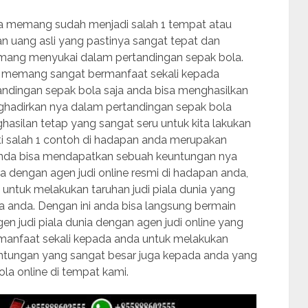
a memang sudah menjadi salah 1 tempat atau
 uang asli yang pastinya sangat tepat dan
mang menyukai dalam pertandingan sepak bola.
 memang sangat bermanfaat sekali kepada
andingan sepak bola saja anda bisa menghasilkan
hadirkan nya dalam pertandingan sepak bola
hasilan tetap yang sangat seru untuk kita lakukan
rti salah 1 contoh di hadapan anda merupakan
nda bisa mendapatkan sebuah keuntungan nya
a dengan agen judi online resmi di hadapan anda,
 untuk melakukan taruhan judi piala dunia yang
a anda. Dengan ini anda bisa langsung bermain
en judi piala dunia dengan agen judi online yang
rmanfaat sekali kepada anda untuk melakukan
ntungan yang sangat besar juga kepada anda yang
la online di tempat kami.