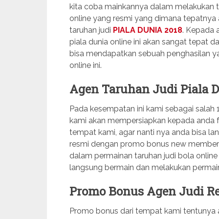
kita coba mainkannya dalam melakukan tar
online yang resmi yang dimana tepatnya 
taruhan judi
PIALA DUNIA 2018
. Kepada 
piala dunia online ini akan sangat tepat
bisa mendapatkan sebuah penghasilan yan
online ini.
Agen Taruhan Judi Piala D
Pada kesempatan ini kami sebagai salah 1
kami akan mempersiapkan kepada anda f
tempat kami, agar nanti nya anda bisa la
resmi dengan promo bonus new member d
dalam permainan taruhan judi bola online
langsung bermain dan melakukan permaina
Promo Bonus Agen Judi R
Promo bonus dari tempat kami tentunya 