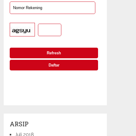
ARSIP
Juli 2018