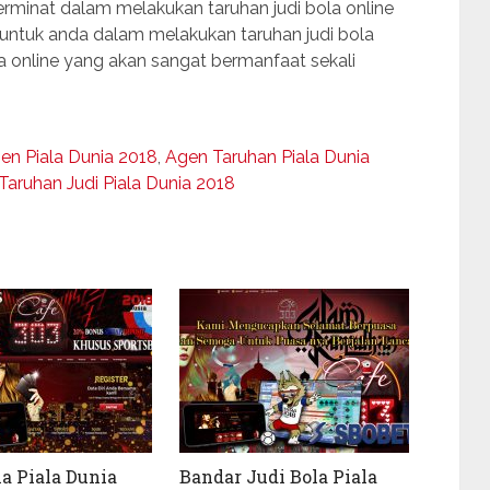
rminat dalam melakukan taruhan judi bola online
ntuk anda dalam melakukan taruhan judi bola
a online yang akan sangat bermanfaat sekali
en Piala Dunia 2018
,
Agen Taruhan Piala Dunia
Taruhan Judi Piala Dunia 2018
a Piala Dunia
Bandar Judi Bola Piala