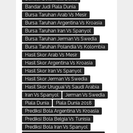
Bandar Judi Piala Dunia
Bursa Taruhan Arab Vs Mesir
Bursa Taruhan Argentina Vs Kroasia
Bursa Taruhan Iran Vs Spanyol
Bursa Taruhan Jerman Vs Swedia
Bursa Taruhan Polandia Vs Kolombia
Hasil Skor Arab Vs Mesir
Hasil Skor Argentina Vs Kroasia
Hasil Skor Iran Vs Spanyol
Hasil Skor Jerman Vs Swedia
Hasil Skor Uruguai Vs Saudi Arabia
Iran Vs Spanyol
Jerman Vs Swedia
Piala Dunia
Piala Dunia 2018
Prediksi Bola Argentina Vs Kroasia
Prediksi Bola Belgia Vs Tunisia
Prediksi Bola Iran Vs Spanyol