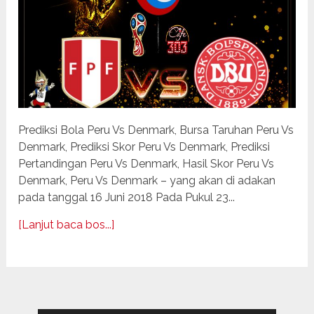
Prediksi Bola Peru Vs Denmark, Bursa Taruhan Peru Vs
Denmark, Prediksi Skor Peru Vs Denmark, Prediksi
Pertandingan Peru Vs Denmark, Hasil Skor Peru Vs
Denmark, Peru Vs Denmark – yang akan di adakan
pada tanggal 16 Juni 2018 Pada Pukul 23...
[Lanjut baca bos...]