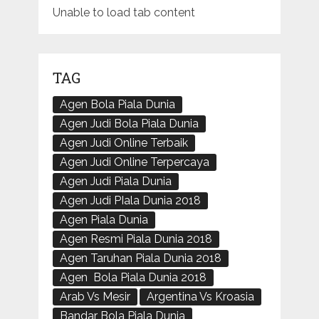
Unable to load tab content
TAG
Agen Bola Piala Dunia
Agen Judi Bola Piala Dunia
Agen Judi Online Terbaik
Agen Judi Online Terpercaya
Agen Judi Piala Dunia
Agen Judi PIala Dunia 2018
Agen Piala Dunia
Agen Resmi Piala Dunia 2018
Agen Taruhan Piala Dunia 2018
Agen Bola Piala Dunia 2018
Arab Vs Mesir
Argentina Vs Kroasia
Bandar Bola Piala Dunia