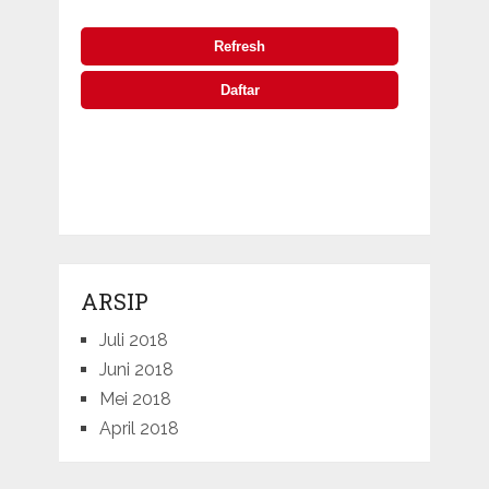
ARSIP
Juli 2018
Juni 2018
Mei 2018
April 2018