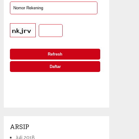
ARSIP
Juli 2018