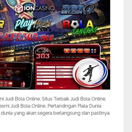
 Judi Bola Online, Situs Terbaik Judi Bola Online,
Resmi Judi Bola Online. Pertandingan Piala Dunia
 dunia yang akan segera berlangsung dan pastinya