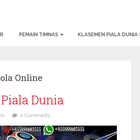
AR
PEMAIN TIMNAS
KLASEMEN PIALA DUNIA
Bola Online
 Piala Dunia
mo
0 Comments