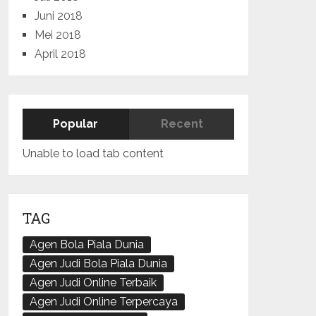
Juni 2018
Mei 2018
April 2018
Popular
Recent
Unable to load tab content
TAG
Agen Bola Piala Dunia
Agen Judi Bola Piala Dunia
Agen Judi Online Terbaik
Agen Judi Online Terpercaya