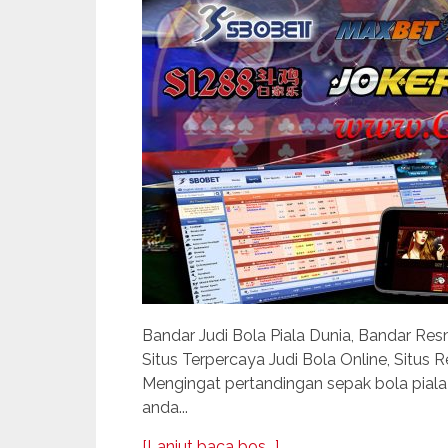
Bandar Judi Bola Piala Dunia, Bandar Resmi
Situs Terpercaya Judi Bola Online, Situs 
Mengingat pertandingan sepak bola piala
anda...
[Lanjut baca bos...]