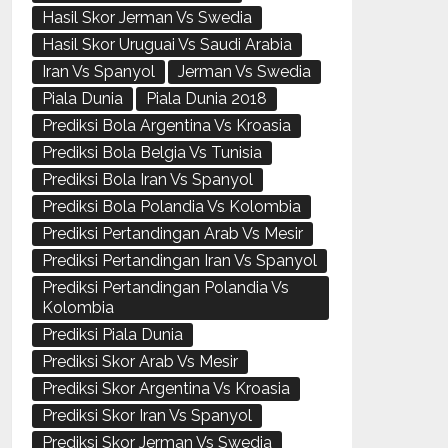
Hasil Skor Jerman Vs Swedia
Hasil Skor Uruguai Vs Saudi Arabia
Iran Vs Spanyol
Jerman Vs Swedia
Piala Dunia
Piala Dunia 2018
Prediksi Bola Argentina Vs Kroasia
Prediksi Bola Belgia Vs Tunisia
Prediksi Bola Iran Vs Spanyol
Prediksi Bola Polandia Vs Kolombia
Prediksi Pertandingan Arab Vs Mesir
Prediksi Pertandingan Iran Vs Spanyol
Prediksi Pertandingan Polandia Vs
Kolombia
Prediksi Piala Dunia
Prediksi Skor Arab Vs Mesir
Prediksi Skor Argentina Vs Kroasia
Prediksi Skor Iran Vs Spanyol
Prediksi Skor Jerman Vs Swedia