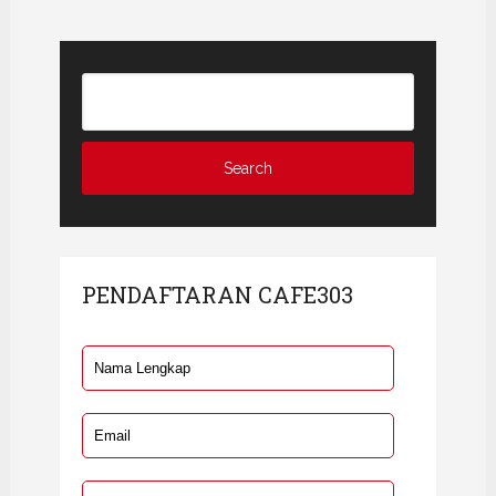
PENDAFTARAN CAFE303