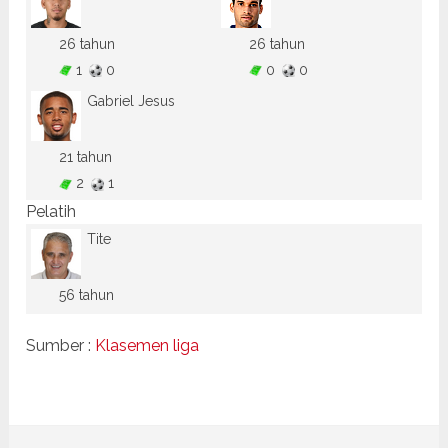
26 tahun
26 tahun
1
0
0
0
Gabriel Jesus
21 tahun
2
1
Pelatih
Tite
56 tahun
Sumber :
Klasemen liga