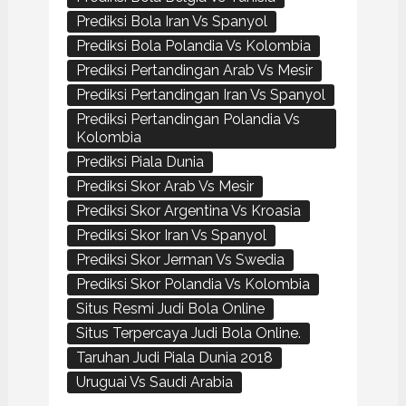
Prediksi Bola Iran Vs Spanyol
Prediksi Bola Polandia Vs Kolombia
Prediksi Pertandingan Arab Vs Mesir
Prediksi Pertandingan Iran Vs Spanyol
Prediksi Pertandingan Polandia Vs
Kolombia
Prediksi Piala Dunia
Prediksi Skor Arab Vs Mesir
Prediksi Skor Argentina Vs Kroasia
Prediksi Skor Iran Vs Spanyol
Prediksi Skor Jerman Vs Swedia
Prediksi Skor Polandia Vs Kolombia
Situs Resmi Judi Bola Online
Situs Terpercaya Judi Bola Online.
Taruhan Judi Piala Dunia 2018
Uruguai Vs Saudi Arabia