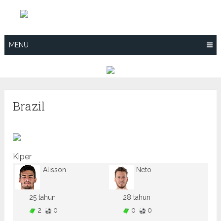
Skip
to
content
MENU
Brazil
Kiper
Alisson
Neto
25 tahun
28 tahun
2
0
0
0