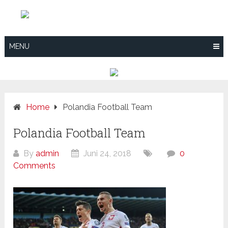
Skip
to
content
MENU
Home
Polandia Football Team
Polandia Football Team
By
admin
Juni 24, 2018
0
Comments