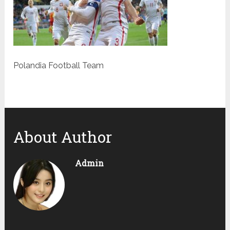
Polandia Football Team
About Author
Admin