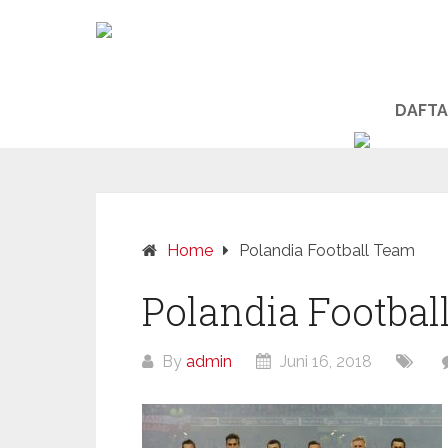
Skip
to
content
DAFT
Home
Polandia Football Team
Polandia Footbal
By
admin
Juni 16, 2018