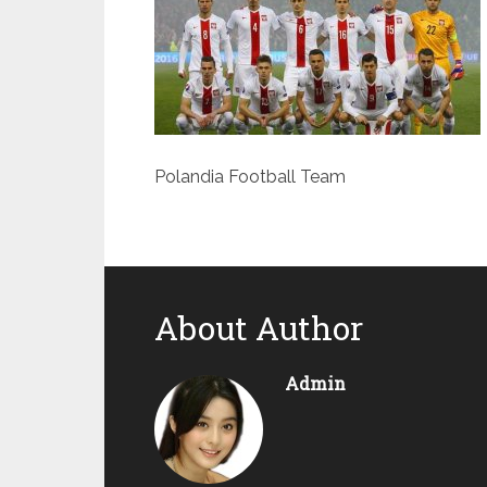
Polandia Football Team
About Author
Admin