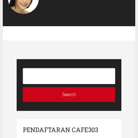
PENDAFTARAN CAFE303