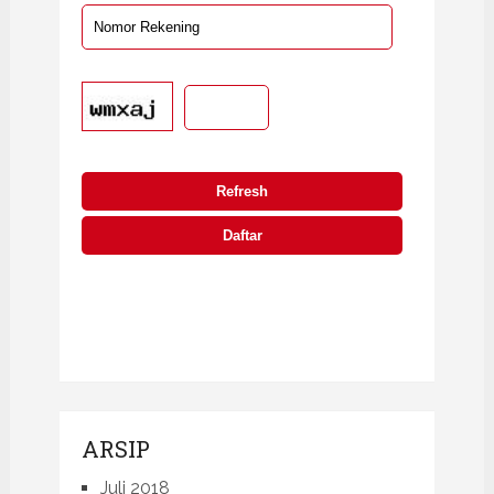
ARSIP
Juli 2018