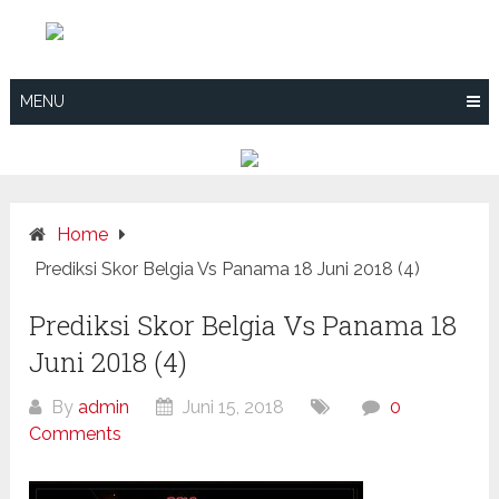
Skip
to
content
MENU
Home
Prediksi Skor Belgia Vs Panama 18 Juni 2018 (4)
Prediksi Skor Belgia Vs Panama 18
Juni 2018 (4)
By
admin
Juni 15, 2018
0
Comments