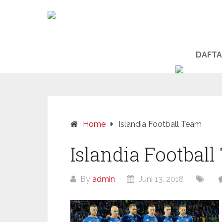
Skip
to
content
DAFT
Home
Islandia Football Team
Islandia Footbal
By
admin
Juni 13, 2018