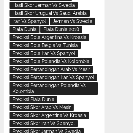
Hasil Skor Jerman Vs Swedia
Hasil Skor Uruguai Vs Saudi Arabia
Iran Vs Spanyol
Jerman Vs Swedia
Piala Dunia
Piala Dunia 2018
Prediksi Bola Argentina Vs Kroasia
Prediksi Bola Belgia Vs Tunisia
Prediksi Bola Iran Vs Spanyol
Prediksi Bola Polandia Vs Kolombia
Prediksi Pertandingan Arab Vs Mesir
Prediksi Pertandingan Iran Vs Spanyol
Prediksi Pertandingan Polandia Vs
Kolombia
Prediksi Piala Dunia
Prediksi Skor Arab Vs Mesir
Prediksi Skor Argentina Vs Kroasia
Prediksi Skor Iran Vs Spanyol
Prediksi Skor Jerman Vs Swedia