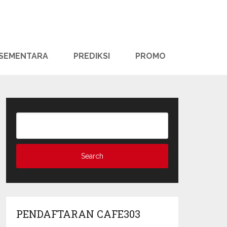
 SEMENTARA
PREDIKSI
PROMO
PENDAFTARAN CAFE303