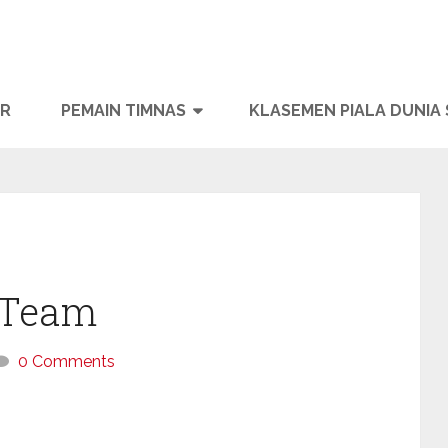
AR
PEMAIN TIMNAS
KLASEMEN PIALA DUNIA
l Team
0 Comments