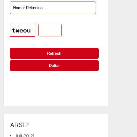
ARSIP
Juli 2018