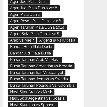
Agen Judi Piala Dunia
Agen Judi PIala Dunia 2018
Agen Piala Dunia
Agen Resmi Piala Dunia 2018
Agen Taruhan Piala Dunia 2018
Agen Bola Piala Dunia 2018
Arab Vs Mesir
Argentina Vs Kroasia
Bandar Bola Piala Dunia
Bandar Judi Piala Dunia
Bursa Taruhan Arab Vs Mesir
Bursa Taruhan Argentina Vs Kroasia
Bursa Taruhan Iran Vs Spanyol
Bursa Taruhan Jerman Vs Swedia
Bursa Taruhan Polandia Vs Kolombia
Hasil Skor Arab Vs Mesir
Hasil Skor Argentina Vs Kroasia
Hasil Skor Iran Vs Spanyol