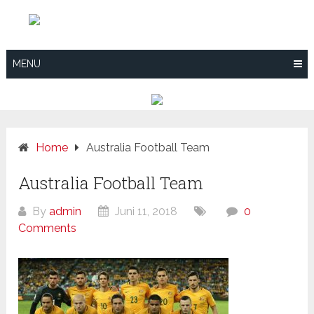
Skip
to
content
MENU
Home
Australia Football Team
Australia Football Team
By
admin
Juni 11, 2018
0
Comments