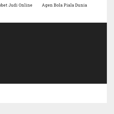
bet Judi Online
Agen Bola Piala Dunia