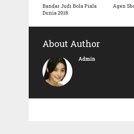
Bandar Judi Bola Piala
Agen Sbo
Dunia 2018
About Author
Admin