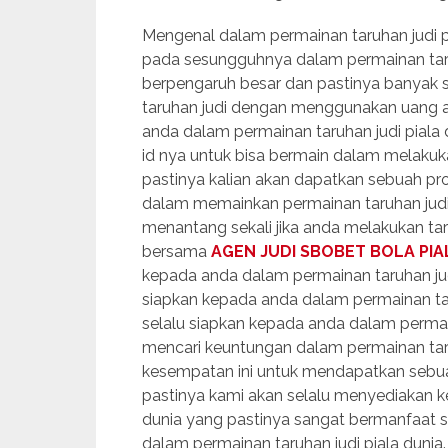
Mengenal dalam permainan taruhan judi p
pada sesungguhnya dalam permainan tar
berpengaruh besar dan pastinya banyak s
taruhan judi dengan menggunakan uang as
anda dalam permainan taruhan judi piala
id nya untuk bisa bermain dalam melaku
pastinya kalian akan dapatkan sebuah 
dalam memainkan permainan taruhan judi 
menantang sekali jika anda melakukan ta
bersama
AGEN JUDI SBOBET BOLA
PIA
kepada anda dalam permainan taruhan judi
siapkan kepada anda dalam permainan tar
selalu siapkan kepada anda dalam permaina
mencari keuntungan dalam permainan taruh
kesempatan ini untuk mendapatkan sebua
pastinya kami akan selalu menyediakan k
dunia yang pastinya sangat bermanfaat 
dalam permainan taruhan judi piala dunia