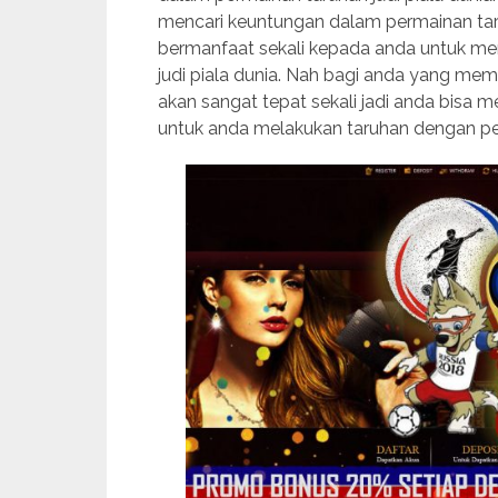
mencari keuntungan dalam permainan taru
bermanfaat sekali kepada anda untuk m
judi piala dunia. Nah bagi anda yang me
akan sangat tepat sekali jadi anda bis
untuk anda melakukan taruhan dengan perj