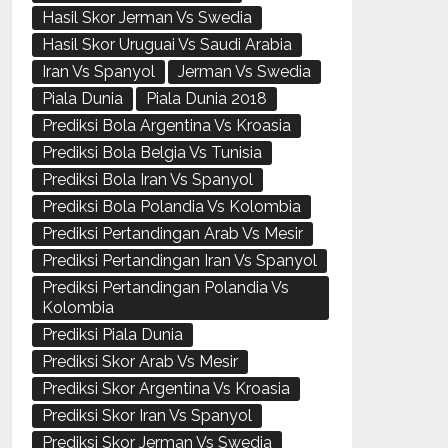
Hasil Skor Jerman Vs Swedia
Hasil Skor Uruguai Vs Saudi Arabia
Iran Vs Spanyol
Jerman Vs Swedia
Piala Dunia
Piala Dunia 2018
Prediksi Bola Argentina Vs Kroasia
Prediksi Bola Belgia Vs Tunisia
Prediksi Bola Iran Vs Spanyol
Prediksi Bola Polandia Vs Kolombia
Prediksi Pertandingan Arab Vs Mesir
Prediksi Pertandingan Iran Vs Spanyol
Prediksi Pertandingan Polandia Vs
Kolombia
Prediksi Piala Dunia
Prediksi Skor Arab Vs Mesir
Prediksi Skor Argentina Vs Kroasia
Prediksi Skor Iran Vs Spanyol
Prediksi Skor Jerman Vs Swedia