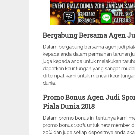
Bergabung Bersama Agen Jud
Dalam bergabung bersama agen judi piala
kepada anda dalam permainan taruhan jud
juga kepada anda untuk melakukan taruhan
dapatkan keuntungan yang sangat mudah
di tempat kami untuk mencari keuntungan
dunia.
Promo Bonus Agen Judi Spor
Piala Dunia 2018
Dalam promo bonus ini tentunya kami m
promo bonus 100% untuk new member d
20% dan juga setiap depositnya anda a