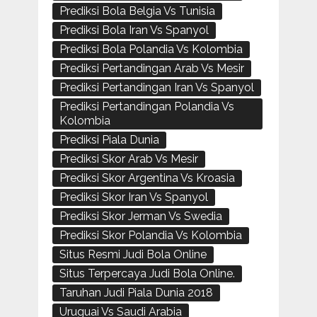
Prediksi Bola Belgia Vs Tunisia
Prediksi Bola Iran Vs Spanyol
Prediksi Bola Polandia Vs Kolombia
Prediksi Pertandingan Arab Vs Mesir
Prediksi Pertandingan Iran Vs Spanyol
Prediksi Pertandingan Polandia Vs
Kolombia
Prediksi Piala Dunia
Prediksi Skor Arab Vs Mesir
Prediksi Skor Argentina Vs Kroasia
Prediksi Skor Iran Vs Spanyol
Prediksi Skor Jerman Vs Swedia
Prediksi Skor Polandia Vs Kolombia
Situs Resmi Judi Bola Online
Situs Terpercaya Judi Bola Online.
Taruhan Judi Piala Dunia 2018
Uruguai Vs Saudi Arabia