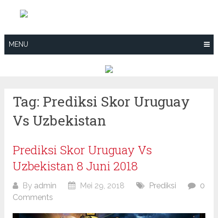
Skip
to
content
MENU
Tag:
Prediksi Skor Uruguay
Vs Uzbekistan
Prediksi Skor Uruguay Vs
Uzbekistan 8 Juni 2018
By
admin
Mei 29, 2018
Prediksi
0
Comments