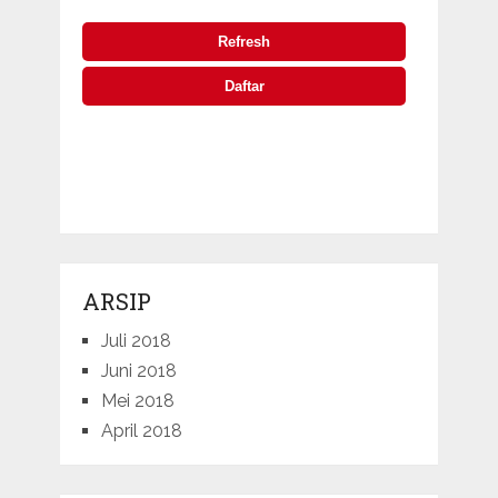
ARSIP
Juli 2018
Juni 2018
Mei 2018
April 2018