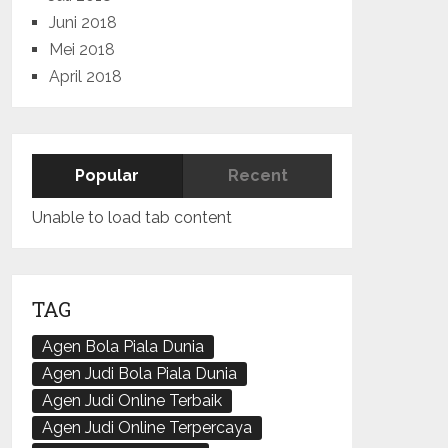
Juni 2018
Mei 2018
April 2018
Popular
Recent
Unable to load tab content
TAG
Agen Bola Piala Dunia
Agen Judi Bola Piala Dunia
Agen Judi Online Terbaik
Agen Judi Online Terpercaya