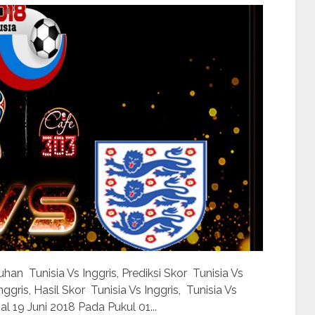
uhan Tunisia Vs Inggris, Prediksi Skor Tunisia Vs
nggris, Hasil Skor Tunisia Vs Inggris, Tunisia Vs
l 19 Juni 2018 Pada Pukul 01...