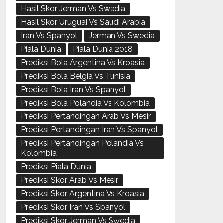
Hasil Skor Jerman Vs Swedia
Hasil Skor Uruguai Vs Saudi Arabia
Iran Vs Spanyol
Jerman Vs Swedia
Piala Dunia
Piala Dunia 2018
Prediksi Bola Argentina Vs Kroasia
Prediksi Bola Belgia Vs Tunisia
Prediksi Bola Iran Vs Spanyol
Prediksi Bola Polandia Vs Kolombia
Prediksi Pertandingan Arab Vs Mesir
Prediksi Pertandingan Iran Vs Spanyol
Prediksi Pertandingan Polandia Vs
Kolombia
Prediksi Piala Dunia
Prediksi Skor Arab Vs Mesir
Prediksi Skor Argentina Vs Kroasia
Prediksi Skor Iran Vs Spanyol
Prediksi Skor Jerman Vs Swedia