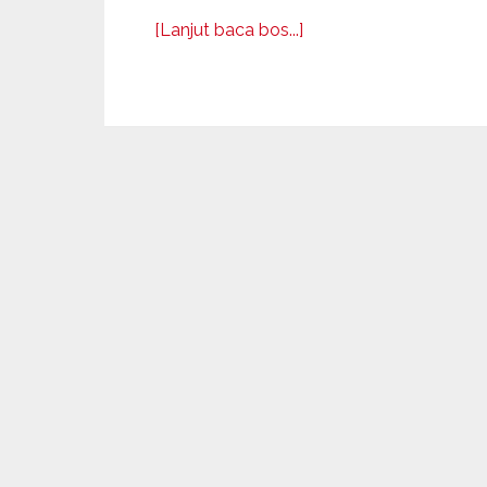
[Lanjut baca bos...]