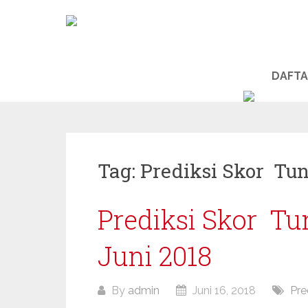
Skip
to
content
DAFT
Tag:
Prediksi Skor Tun
Prediksi Skor Tun
Juni 2018
By
admin
Juni 16, 2018
Pre