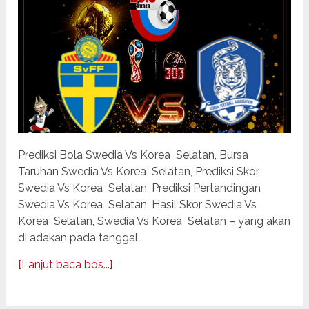
Prediksi Bola Swedia Vs Korea Selatan, Bursa
Taruhan Swedia Vs Korea Selatan, Prediksi Skor
Swedia Vs Korea Selatan, Prediksi Pertandingan
Swedia Vs Korea Selatan, Hasil Skor Swedia Vs
Korea Selatan, Swedia Vs Korea Selatan – yang akan
di adakan pada tanggal...
[Lanjut baca bos...]