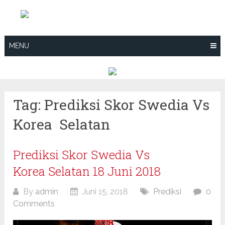
Skip
to
content
MENU
Tag:
Prediksi Skor Swedia Vs
Korea Selatan
Prediksi Skor Swedia Vs
Korea Selatan 18 Juni 2018
By
admin
Juni 15, 2018
Prediksi
0
Comments