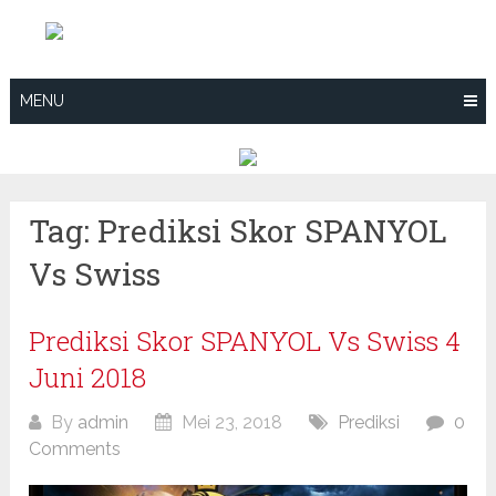
Skip
to
content
MENU
Tag:
Prediksi Skor SPANYOL
Vs Swiss
Prediksi Skor SPANYOL Vs Swiss 4
Juni 2018
By
admin
Mei 23, 2018
Prediksi
0
Comments