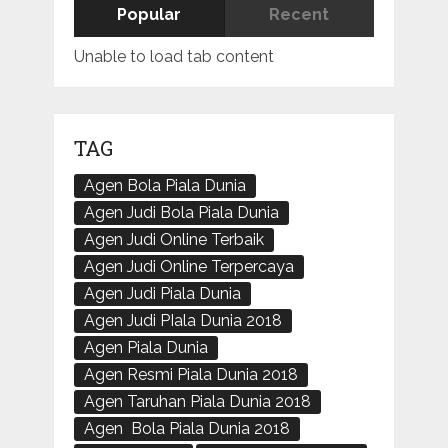
Popular
Recent
Unable to load tab content
TAG
Agen Bola Piala Dunia
Agen Judi Bola Piala Dunia
Agen Judi Online Terbaik
Agen Judi Online Terpercaya
Agen Judi Piala Dunia
Agen Judi PIala Dunia 2018
Agen Piala Dunia
Agen Resmi Piala Dunia 2018
Agen Taruhan Piala Dunia 2018
Agen Bola Piala Dunia 2018