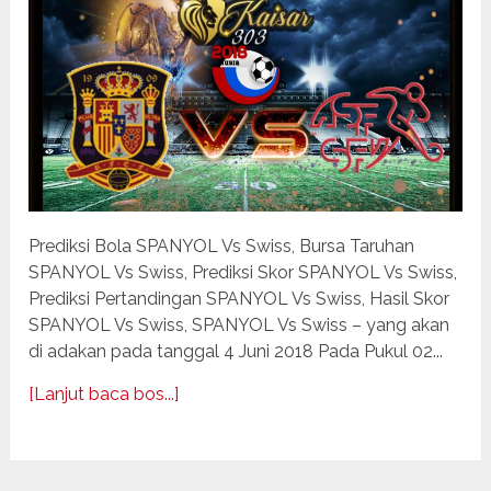
Prediksi Bola SPANYOL Vs Swiss, Bursa Taruhan
SPANYOL Vs Swiss, Prediksi Skor SPANYOL Vs Swiss,
Prediksi Pertandingan SPANYOL Vs Swiss, Hasil Skor
SPANYOL Vs Swiss, SPANYOL Vs Swiss – yang akan
di adakan pada tanggal 4 Juni 2018 Pada Pukul 02...
[Lanjut baca bos...]