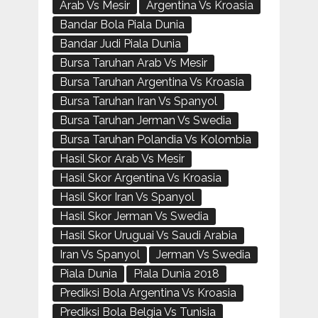
Arab Vs Mesir
Argentina Vs Kroasia
Bandar Bola Piala Dunia
Bandar Judi Piala Dunia
Bursa Taruhan Arab Vs Mesir
Bursa Taruhan Argentina Vs Kroasia
Bursa Taruhan Iran Vs Spanyol
Bursa Taruhan Jerman Vs Swedia
Bursa Taruhan Polandia Vs Kolombia
Hasil Skor Arab Vs Mesir
Hasil Skor Argentina Vs Kroasia
Hasil Skor Iran Vs Spanyol
Hasil Skor Jerman Vs Swedia
Hasil Skor Uruguai Vs Saudi Arabia
Iran Vs Spanyol
Jerman Vs Swedia
Piala Dunia
Piala Dunia 2018
Prediksi Bola Argentina Vs Kroasia
Prediksi Bola Belgia Vs Tunisia