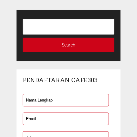
PENDAFTARAN CAFE303