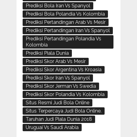
Prediksi Bola Iran Vs Spanyol
Prediksi Bola Polandia Vs Kolombia
Prediksi Pertandingan Arab Vs Mesir
Prediksi Pertandingan Iran Vs Spanyol
Prediksi Pertandingan Polandia Vs
Kolombia
Prediksi Piala Dunia
Prediksi Skor Arab Vs Mesir
Prediksi Skor Argentina Vs Kroasia
Prediksi Skor Iran Vs Spanyol
Prediksi Skor Jerman Vs Swedia
Prediksi Skor Polandia Vs Kolombia
Situs Resmi Judi Bola Online
Situs Terpercaya Judi Bola Online.
Taruhan Judi Piala Dunia 2018
Uruguai Vs Saudi Arabia