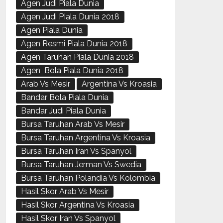
Agen Judi Piala Dunia
Agen Judi PIala Dunia 2018
Agen Piala Dunia
Agen Resmi Piala Dunia 2018
Agen Taruhan Piala Dunia 2018
Agen Bola Piala Dunia 2018
Arab Vs Mesir
Argentina Vs Kroasia
Bandar Bola Piala Dunia
Bandar Judi Piala Dunia
Bursa Taruhan Arab Vs Mesir
Bursa Taruhan Argentina Vs Kroasia
Bursa Taruhan Iran Vs Spanyol
Bursa Taruhan Jerman Vs Swedia
Bursa Taruhan Polandia Vs Kolombia
Hasil Skor Arab Vs Mesir
Hasil Skor Argentina Vs Kroasia
Hasil Skor Iran Vs Spanyol