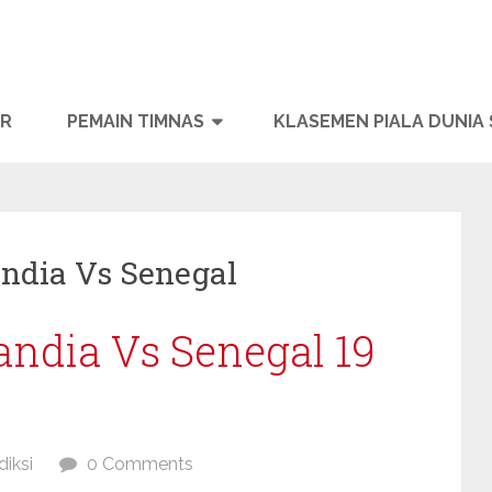
AR
PEMAIN TIMNAS
KLASEMEN PIALA DUNIA
andia Vs Senegal
andia Vs Senegal 19
diksi
0 Comments