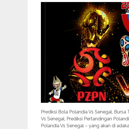
Prediksi Bola Polandia Vs Senegal, Bursa 
Vs Senegal, Prediksi Pertandingan Polandi
Polandia Vs Senegal – yang akan di adaka