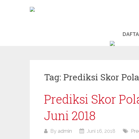
Skip
to
content
DAFT
Tag:
Prediksi Skor Pol
Prediksi Skor Pol
Juni 2018
By
admin
Juni 16, 2018
Pre