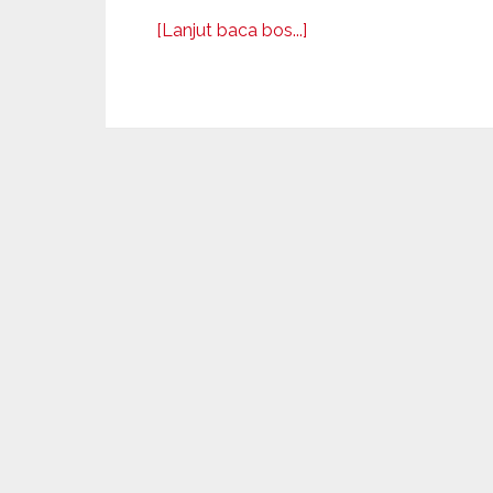
[Lanjut baca bos...]