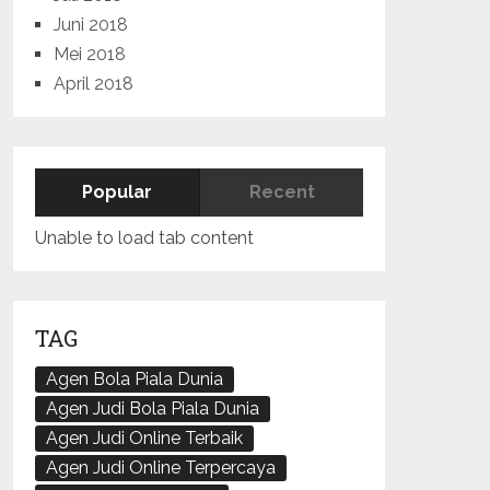
Juni 2018
Mei 2018
April 2018
Popular
Recent
Unable to load tab content
TAG
Agen Bola Piala Dunia
Agen Judi Bola Piala Dunia
Agen Judi Online Terbaik
Agen Judi Online Terpercaya