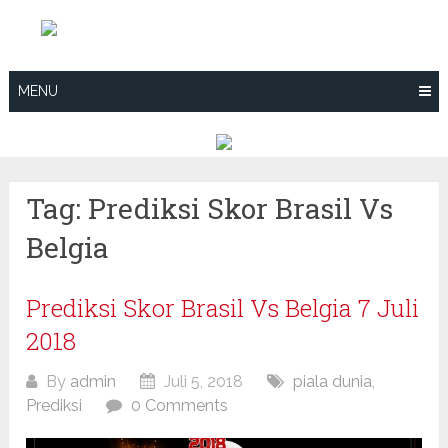
Skip
to
content
MENU
Tag:
Prediksi Skor Brasil Vs
Belgia
Prediksi Skor Brasil Vs Belgia 7 Juli
2018
By
admin
Juli 5, 2018
piala dunia
,
Prediksi
0 Comments