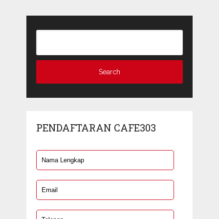
PENDAFTARAN CAFE303