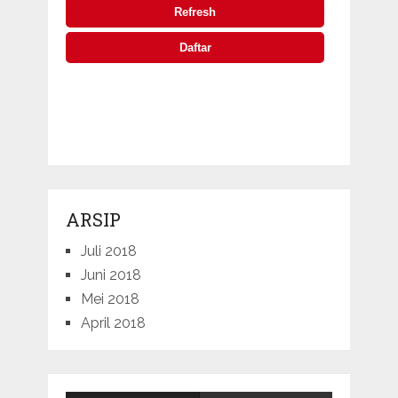
ARSIP
Juli 2018
Juni 2018
Mei 2018
April 2018