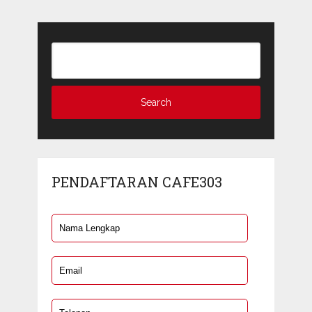
PENDAFTARAN CAFE303