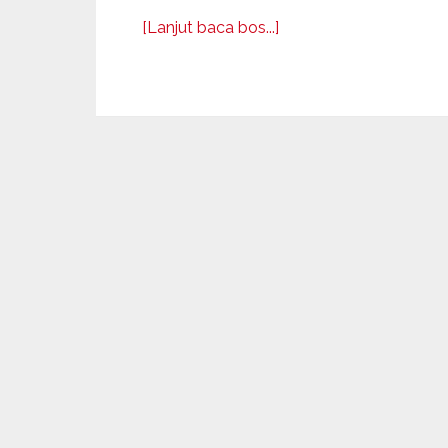
[Lanjut baca bos...]