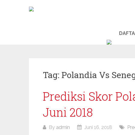
Skip
to
content
DAFT
Tag:
Polandia Vs Sene
Prediksi Skor Pol
Juni 2018
By
admin
Juni 16, 2018
Pre