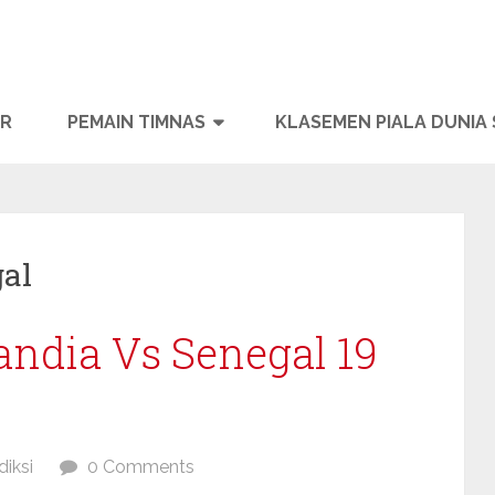
AR
PEMAIN TIMNAS
KLASEMEN PIALA DUNIA
gal
andia Vs Senegal 19
diksi
0 Comments