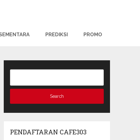
 SEMENTARA
PREDIKSI
PROMO
PENDAFTARAN CAFE303