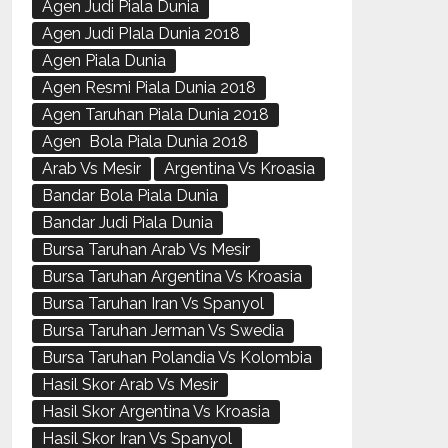
Agen Judi Piala Dunia
Agen Judi PIala Dunia 2018
Agen Piala Dunia
Agen Resmi Piala Dunia 2018
Agen Taruhan Piala Dunia 2018
Agen Bola Piala Dunia 2018
Arab Vs Mesir
Argentina Vs Kroasia
Bandar Bola Piala Dunia
Bandar Judi Piala Dunia
Bursa Taruhan Arab Vs Mesir
Bursa Taruhan Argentina Vs Kroasia
Bursa Taruhan Iran Vs Spanyol
Bursa Taruhan Jerman Vs Swedia
Bursa Taruhan Polandia Vs Kolombia
Hasil Skor Arab Vs Mesir
Hasil Skor Argentina Vs Kroasia
Hasil Skor Iran Vs Spanyol