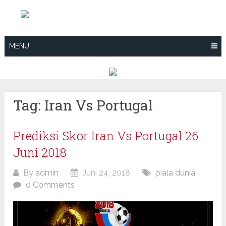
Skip
to
content
MENU
Tag:
Iran Vs Portugal
Prediksi Skor Iran Vs Portugal 26
Juni 2018
By
admin
Juni 24, 2018
piala dunia
0 Comments