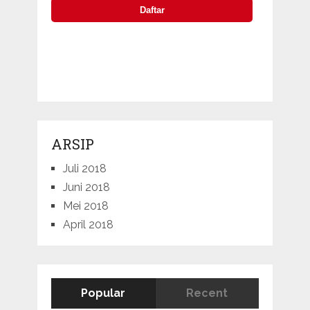
ARSIP
Juli 2018
Juni 2018
Mei 2018
April 2018
Popular
Recent