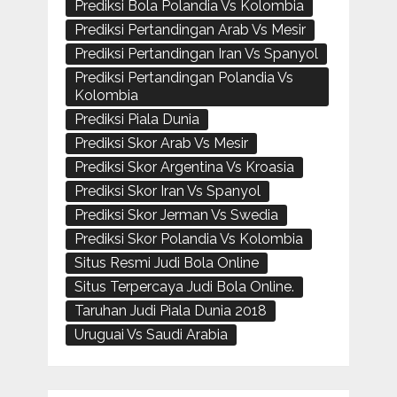
Prediksi Bola Polandia Vs Kolombia
Prediksi Pertandingan Arab Vs Mesir
Prediksi Pertandingan Iran Vs Spanyol
Prediksi Pertandingan Polandia Vs
Kolombia
Prediksi Piala Dunia
Prediksi Skor Arab Vs Mesir
Prediksi Skor Argentina Vs Kroasia
Prediksi Skor Iran Vs Spanyol
Prediksi Skor Jerman Vs Swedia
Prediksi Skor Polandia Vs Kolombia
Situs Resmi Judi Bola Online
Situs Terpercaya Judi Bola Online.
Taruhan Judi Piala Dunia 2018
Uruguai Vs Saudi Arabia