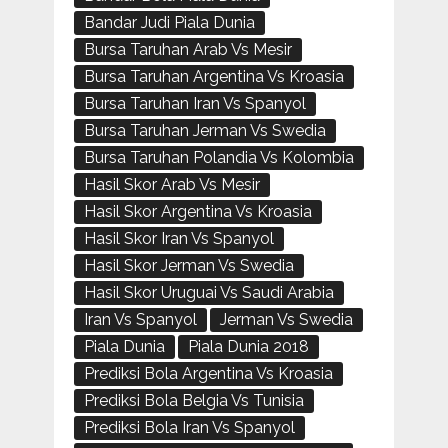
Bandar Judi Piala Dunia
Bursa Taruhan Arab Vs Mesir
Bursa Taruhan Argentina Vs Kroasia
Bursa Taruhan Iran Vs Spanyol
Bursa Taruhan Jerman Vs Swedia
Bursa Taruhan Polandia Vs Kolombia
Hasil Skor Arab Vs Mesir
Hasil Skor Argentina Vs Kroasia
Hasil Skor Iran Vs Spanyol
Hasil Skor Jerman Vs Swedia
Hasil Skor Uruguai Vs Saudi Arabia
Iran Vs Spanyol
Jerman Vs Swedia
Piala Dunia
Piala Dunia 2018
Prediksi Bola Argentina Vs Kroasia
Prediksi Bola Belgia Vs Tunisia
Prediksi Bola Iran Vs Spanyol