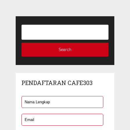
PENDAFTARAN CAFE303