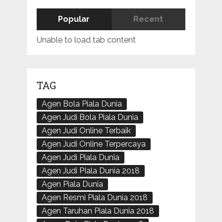
Popular
Recent
Unable to load tab content
TAG
Agen Bola Piala Dunia
Agen Judi Bola Piala Dunia
Agen Judi Online Terbaik
Agen Judi Online Terpercaya
Agen Judi Piala Dunia
Agen Judi PIala Dunia 2018
Agen Piala Dunia
Agen Resmi Piala Dunia 2018
Agen Taruhan Piala Dunia 2018