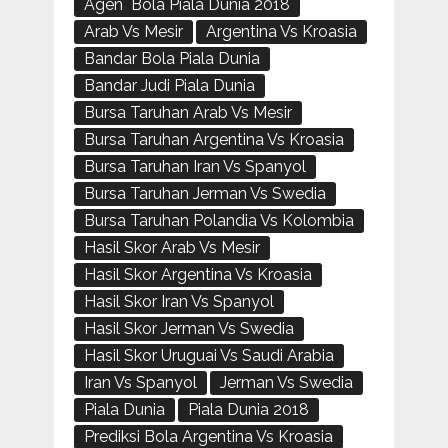
Agen Bola Piala Dunia 2018
Arab Vs Mesir
Argentina Vs Kroasia
Bandar Bola Piala Dunia
Bandar Judi Piala Dunia
Bursa Taruhan Arab Vs Mesir
Bursa Taruhan Argentina Vs Kroasia
Bursa Taruhan Iran Vs Spanyol
Bursa Taruhan Jerman Vs Swedia
Bursa Taruhan Polandia Vs Kolombia
Hasil Skor Arab Vs Mesir
Hasil Skor Argentina Vs Kroasia
Hasil Skor Iran Vs Spanyol
Hasil Skor Jerman Vs Swedia
Hasil Skor Uruguai Vs Saudi Arabia
Iran Vs Spanyol
Jerman Vs Swedia
Piala Dunia
Piala Dunia 2018
Prediksi Bola Argentina Vs Kroasia