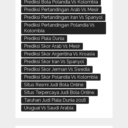
Prediksi Bola Polandia Vs Kolombia
Prediksi Pertandingan Arab Vs Mesir
Prediksi Pertandingan Iran Vs Spanyol
Prediksi Pertandingan Polandia Vs
Kolombia
Prediksi Piala Dunia
Prediksi Skor Arab Vs Mesir
Prediksi Skor Argentina Vs Kroasia
Prediksi Skor Iran Vs Spanyol
Prediksi Skor Jerman Vs Swedia
Prediksi Skor Polandia Vs Kolombia
Situs Resmi Judi Bola Online
Situs Terpercaya Judi Bola Online.
Taruhan Judi Piala Dunia 2018
Uruguai Vs Saudi Arabia