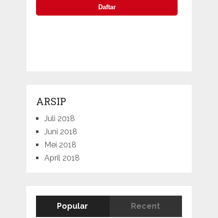
ARSIP
Juli 2018
Juni 2018
Mei 2018
April 2018
Popular
Recent