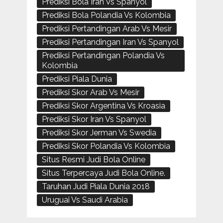
Prediksi Bola Iran Vs Spanyol
Prediksi Bola Polandia Vs Kolombia
Prediksi Pertandingan Arab Vs Mesir
Prediksi Pertandingan Iran Vs Spanyol
Prediksi Pertandingan Polandia Vs
Kolombia
Prediksi Piala Dunia
Prediksi Skor Arab Vs Mesir
Prediksi Skor Argentina Vs Kroasia
Prediksi Skor Iran Vs Spanyol
Prediksi Skor Jerman Vs Swedia
Prediksi Skor Polandia Vs Kolombia
Situs Resmi Judi Bola Online
Situs Terpercaya Judi Bola Online.
Taruhan Judi Piala Dunia 2018
Uruguai Vs Saudi Arabia