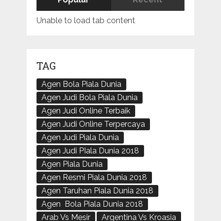
Unable to load tab content
TAG
Agen Bola Piala Dunia
Agen Judi Bola Piala Dunia
Agen Judi Online Terbaik
Agen Judi Online Terpercaya
Agen Judi Piala Dunia
Agen Judi PIala Dunia 2018
Agen Piala Dunia
Agen Resmi Piala Dunia 2018
Agen Taruhan Piala Dunia 2018
Agen Bola Piala Dunia 2018
Arab Vs Mesir
Argentina Vs Kroasia