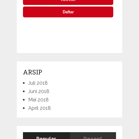
ARSIP
Juli 2018
Juni 2018
Mei 2018
April 2018
Popular
Recent