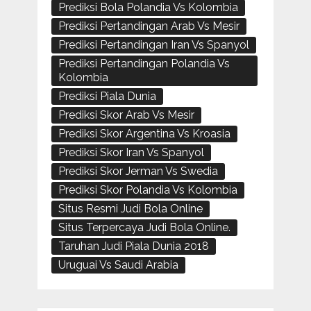
Prediksi Bola Polandia Vs Kolombia
Prediksi Pertandingan Arab Vs Mesir
Prediksi Pertandingan Iran Vs Spanyol
Prediksi Pertandingan Polandia Vs
Kolombia
Prediksi Piala Dunia
Prediksi Skor Arab Vs Mesir
Prediksi Skor Argentina Vs Kroasia
Prediksi Skor Iran Vs Spanyol
Prediksi Skor Jerman Vs Swedia
Prediksi Skor Polandia Vs Kolombia
Situs Resmi Judi Bola Online
Situs Terpercaya Judi Bola Online.
Taruhan Judi Piala Dunia 2018
Uruguai Vs Saudi Arabia