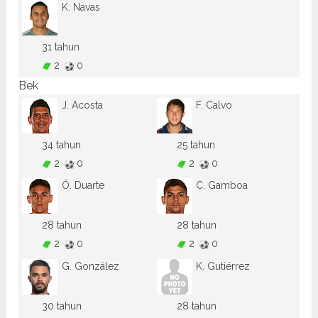
K. Navas
31 tahun
2
0
Bek
J. Acosta
F. Calvo
34 tahun
25 tahun
2
0
2
0
Ó. Duarte
C. Gamboa
28 tahun
28 tahun
2
0
2
0
G. González
K. Gutiérrez
30 tahun
28 tahun