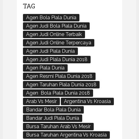
TAG
Agen Bola Piala Dunia
Agen Judi Bola Piala Dunia
Agen Judi Online Terbaik
Agen Judi Online Terpercaya
Agen Judi Piala Dunia
Agen Judi PIala Dunia 2018
Agen Piala Dunia
Agen Resmi Piala Dunia 2018
Agen Taruhan Piala Dunia 2018
Agen Bola Piala Dunia 2018
Arab Vs Mesir
Argentina Vs Kroasia
Bandar Bola Piala Dunia
Bandar Judi Piala Dunia
Bursa Taruhan Arab Vs Mesir
Bursa Taruhan Argentina Vs Kroasia