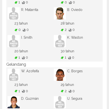
1
0
0
0
R. Matarrita
B. Oviedo
23 tahun
28 tahun
0
0
2
0
I. Smith
K. Waston
20 tahun
30 tahun
1
0
1
0
Gelandang
W. Azofeifa
C. Borges
23 tahun
29 tahun
1
0
2
0
D. Guzmán
U. Segura