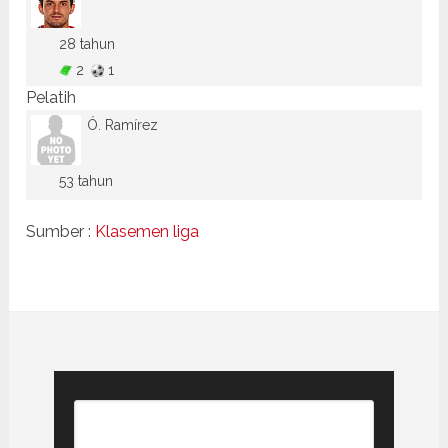
28 tahun
2
1
Pelatih
Ó. Ramírez
53 tahun
Sumber :
Klasemen liga