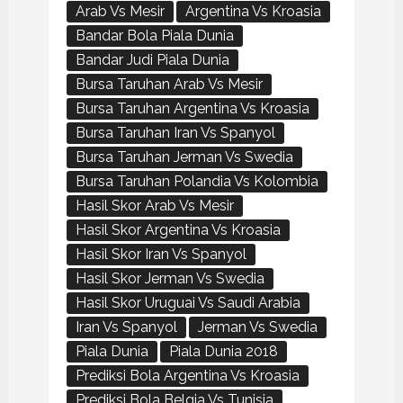
Arab Vs Mesir
Argentina Vs Kroasia
Bandar Bola Piala Dunia
Bandar Judi Piala Dunia
Bursa Taruhan Arab Vs Mesir
Bursa Taruhan Argentina Vs Kroasia
Bursa Taruhan Iran Vs Spanyol
Bursa Taruhan Jerman Vs Swedia
Bursa Taruhan Polandia Vs Kolombia
Hasil Skor Arab Vs Mesir
Hasil Skor Argentina Vs Kroasia
Hasil Skor Iran Vs Spanyol
Hasil Skor Jerman Vs Swedia
Hasil Skor Uruguai Vs Saudi Arabia
Iran Vs Spanyol
Jerman Vs Swedia
Piala Dunia
Piala Dunia 2018
Prediksi Bola Argentina Vs Kroasia
Prediksi Bola Belgia Vs Tunisia