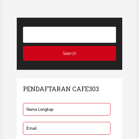
PENDAFTARAN CAFE303