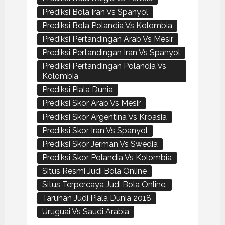
Prediksi Bola Iran Vs Spanyol
Prediksi Bola Polandia Vs Kolombia
Prediksi Pertandingan Arab Vs Mesir
Prediksi Pertandingan Iran Vs Spanyol
Prediksi Pertandingan Polandia Vs
Kolombia
Prediksi Piala Dunia
Prediksi Skor Arab Vs Mesir
Prediksi Skor Argentina Vs Kroasia
Prediksi Skor Iran Vs Spanyol
Prediksi Skor Jerman Vs Swedia
Prediksi Skor Polandia Vs Kolombia
Situs Resmi Judi Bola Online
Situs Terpercaya Judi Bola Online.
Taruhan Judi Piala Dunia 2018
Uruguai Vs Saudi Arabia