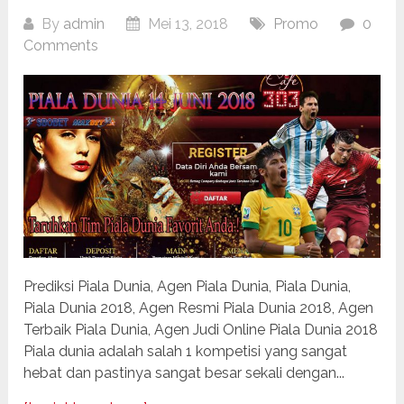
By
admin
Mei 13, 2018
Promo
0
Comments
Prediksi Piala Dunia, Agen Piala Dunia, Piala Dunia,
Piala Dunia 2018, Agen Resmi Piala Dunia 2018, Agen
Terbaik Piala Dunia, Agen Judi Online Piala Dunia 2018
Piala dunia adalah salah 1 kompetisi yang sangat
hebat dan pastinya sangat besar sekali dengan...