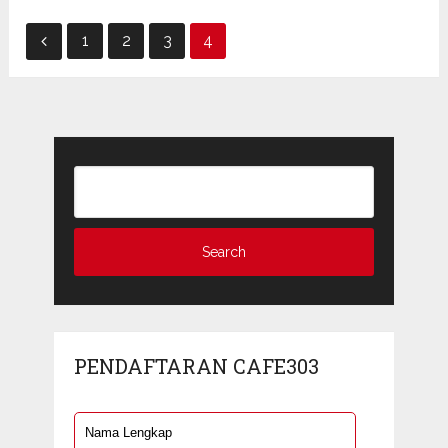
Navigasi
1
2
3
4
pos
PENDAFTARAN CAFE303