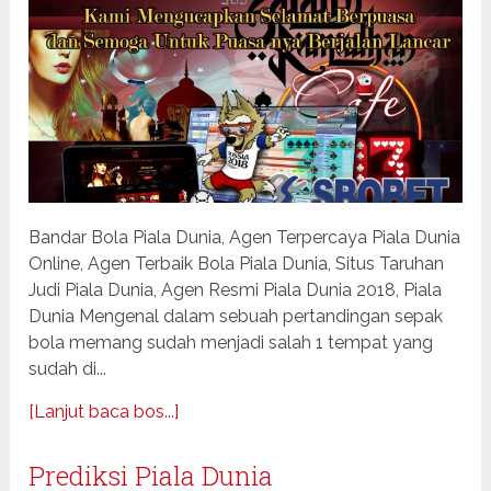
Bandar Bola Piala Dunia, Agen Terpercaya Piala Dunia
Online, Agen Terbaik Bola Piala Dunia, Situs Taruhan
Judi Piala Dunia, Agen Resmi Piala Dunia 2018, Piala
Dunia Mengenal dalam sebuah pertandingan sepak
bola memang sudah menjadi salah 1 tempat yang
sudah di...
[Lanjut baca bos...]
Prediksi Piala Dunia