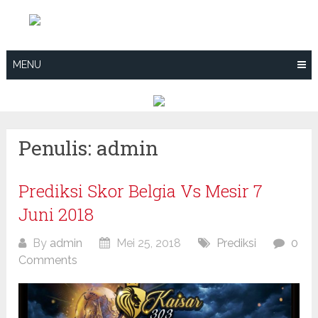
Skip
to
content
MENU
Penulis:
admin
Prediksi Skor Belgia Vs Mesir 7
Juni 2018
By
admin
Mei 25, 2018
Prediksi
0
Comments