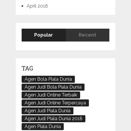
April 2018
Popular
Recent
TAG
Agen Bola Piala Dunia
Agen Judi Bola Piala Dunia
Agen Judi Online Terbaik
Agen Judi Online Terpercaya
Agen Judi Piala Dunia
Agen Judi PIala Dunia 2018
Agen Piala Dunia