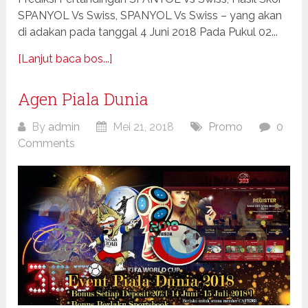
SPANYOL Vs Swiss, SPANYOL Vs Swiss – yang akan
di adakan pada tanggal 4 Juni 2018 Pada Pukul 02...
[Lanjut baca bos...]
Agen Piala Dunia
By
admin
Mei 21, 2018
Promo
0
Comments