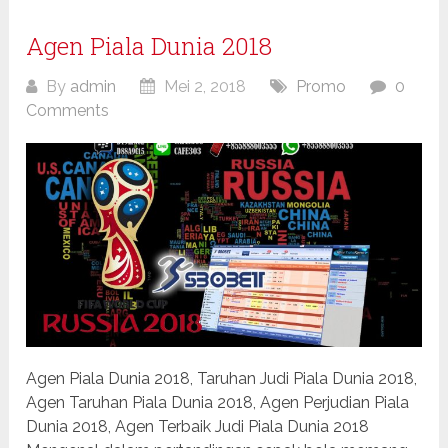
Agen Piala Dunia 2018
By
admin
Mei 2, 2018
Promo
0
Comments
Agen Piala Dunia 2018, Taruhan Judi Piala Dunia 2018,
Agen Taruhan Piala Dunia 2018, Agen Perjudian Piala
Dunia 2018, Agen Terbaik Judi Piala Dunia 2018