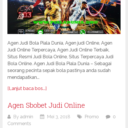
Agen Judi Bola Piala Dunia, Agen judi Online, Agen
Judi Online Terpercaya, Agen Judi Online Terbaik,
Situs Resmi Judi Bola Online, Situs Terpercaya Judi
Bola Online. Agen Judi Bola Piala Dunia – Sebagai
seorang pecinta sepak bola pastinya anda sudah
mendapatkan...
[Lanjut baca bos...]
Agen Sbobet Judi Online
By
admin
Mei 3, 2018
Promo
0
Comments