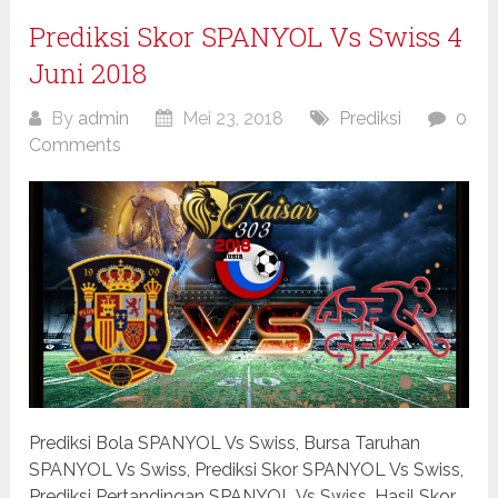
Prediksi Skor SPANYOL Vs Swiss 4
Juni 2018
By
admin
Mei 23, 2018
Prediksi
0
Comments
Prediksi Bola SPANYOL Vs Swiss, Bursa Taruhan
SPANYOL Vs Swiss, Prediksi Skor SPANYOL Vs Swiss,
Prediksi Pertandingan SPANYOL Vs Swiss, Hasil Skor