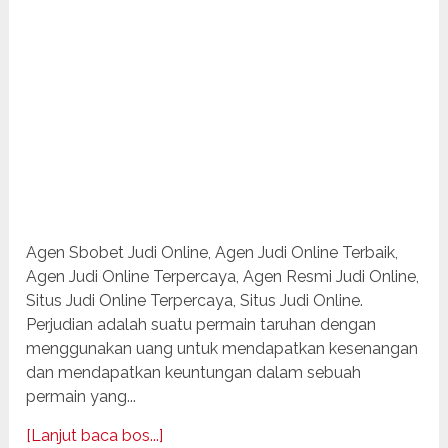
Agen Sbobet Judi Online, Agen Judi Online Terbaik,
Agen Judi Online Terpercaya, Agen Resmi Judi Online,
Situs Judi Online Terpercaya, Situs Judi Online.
Perjudian adalah suatu permain taruhan dengan
menggunakan uang untuk mendapatkan kesenangan
dan mendapatkan keuntungan dalam sebuah
permain yang...
[Lanjut baca bos...]